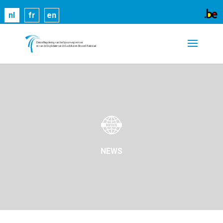
Cookies helpen ons bij het leveren van onze
nl
fr
en
diensten. Door gebruik te maken van onze diensten,
gaat u akkoord met ons gebruik van cookies.
Meer
informatie
OK
NEWS