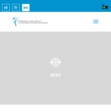
Cookies help us deliver our services. By using our
nl
fr
en
services, you agree to our use of cookies.
Learn
more
Got it
NEWS